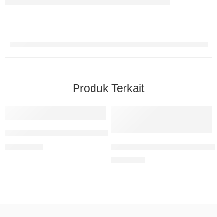
Produk Terkait
Mari Berpetualang Mengenal Tokoh Sosiologi Klasik
Memperkuat Wawasan Kebang
Rp
100.000
Rp
70.000