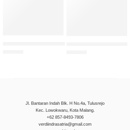
Pemberdayaan Masyarakat Cooparative Farming Masyarak
Buku Ajar DKV II Kampanye
Rp
85.000
Rp
90.000
Jl. Bantaran Indah Blk. H No.4a, Tulusrejo
Kec. Lowokwaru, Kota Malang.
+62 857-8493-7806
verdiindrasatria@gmail.com