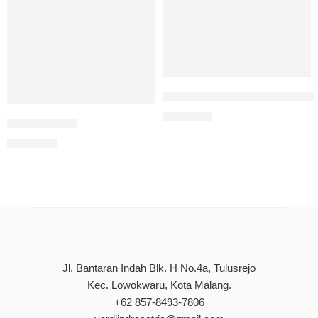
PEMAHAMAN SEPUTAR EKONO
Rp
80.000
Perencanaan
Rp
85.000
Jl. Bantaran Indah Blk. H No.4a, Tulusrejo
Kec. Lowokwaru, Kota Malang.
+62 857-8493-7806