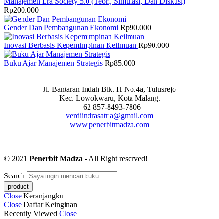
Manajemen Era Society 5.0 (Teori, Simulasi, Dan Diskusi)
Rp
200.000
Gender Dan Pembangunan Ekonomi
Rp
90.000
Inovasi Berbasis Kepemimpinan Keilmuan
Rp
90.000
Buku Ajar Manajemen Strategis
Rp
85.000
Jl. Bantaran Indah Blk. H No.4a, Tulusrejo
Kec. Lowokwaru, Kota Malang.
+62 857-8493-7806
verdiindrasatria@gmail.com
www.penerbitmadza.com
© 2021
Penerbit Madza
- All Right reserved!
Search
Close
Keranjangku
Close
Daftar Keinginan
Recently Viewed
Close