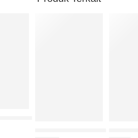
sh Shihab Dan Nasaruddin Umar
afsiran Gender Dalam Tafsîr Al-Manâr
Teknik Pelatihan Terjemah Al-Qur’an Juz II
Kabar Gembi