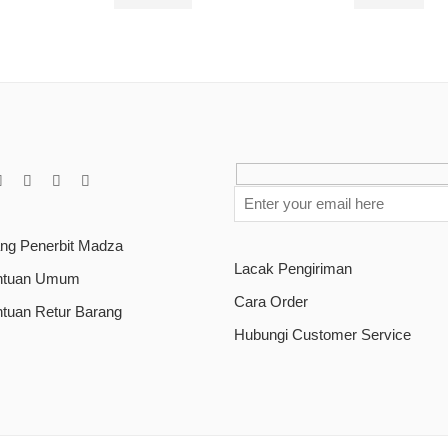
Rp
110.000
Rp
90.000
ang Penerbit Madza
Lacak Pengiriman
ntuan Umum
Cara Order
ntuan Retur Barang
Hubungi Customer Service