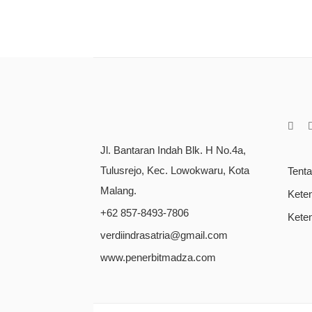
Jl. Bantaran Indah Blk. H No.4a,
Tulusrejo, Kec. Lowokwaru, Kota
Tent
Malang.
Kete
+62 857-8493-7806
Kete
verdiindrasatria@gmail.com
www.penerbitmadza.com