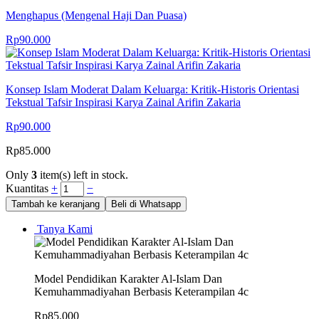
Menghapus (Mengenal Haji Dan Puasa)
Rp
90.000
Konsep Islam Moderat Dalam Keluarga: Kritik-Historis Orientasi
Tekstual Tafsir Inspirasi Karya Zainal Arifin Zakaria
Rp
90.000
Rp
85.000
Only
3
item(s) left in stock.
Kuantitas
+
−
Tambah ke keranjang
Beli di Whatsapp
Tanya Kami
Model Pendidikan Karakter Al-Islam Dan
Kemuhammadiyahan Berbasis Keterampilan 4c
Rp
85.000