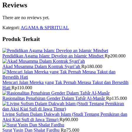
Reviews
There are no reviews yet.
Kategori:
AGAMA & SPIRITUAL
Produk Terkait
Pendidikan Agama Islam: Develop an Islamic Mindset
Rp
200.000
Akad Musamma Dalam Kontrak Syari’ah
Rp
180.000
Mencari Jalan Mereka yang Tak Pernah Merasa Takut dan Bersedih
Hati
Rp
110.000
Rasionalitas Penafsiran Gender Dalam Tafsîr Al-Manâr
Rp
135.000
Living Sufism Dalam Dakwah Islam (Studi Tentang Pemikiran dan
Aksi Kiai Sufi di Jawa Timur)
Rp
90.000
Surat Yasin Dan Shalat Fardhu
Rp
75.000