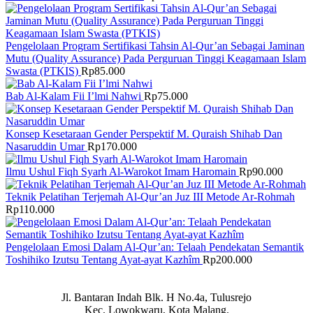
Pengelolaan Program Sertifikasi Tahsin Al-Qur’an Sebagai Jaminan
Mutu (Quality Assurance) Pada Perguruan Tinggi Keagamaan Islam
Swasta (PTKIS)
Rp
85.000
Bab Al-Kalam Fii I’lmi Nahwi
Rp
75.000
Konsep Kesetaraan Gender Perspektif M. Quraish Shihab Dan
Nasaruddin Umar
Rp
170.000
Ilmu Ushul Fiqh Syarh Al-Warokot Imam Haromain
Rp
90.000
Teknik Pelatihan Terjemah Al-Qur’an Juz III Metode Ar-Rohmah
Rp
110.000
Pengelolaan Emosi Dalam Al-Qur’an: Telaah Pendekatan Semantik
Toshihiko Izutsu Tentang Ayat-ayat Kazhîm
Rp
200.000
Jl. Bantaran Indah Blk. H No.4a, Tulusrejo
Kec. Lowokwaru, Kota Malang.