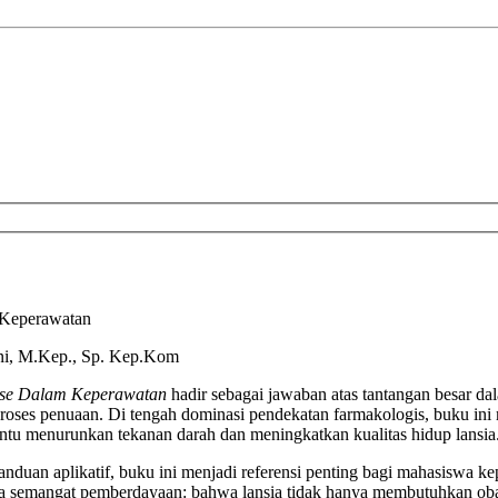
m Keperawatan
ani, M.Kep., Sp. Kep.Kom
cise Dalam Keperawatan
hadir sebagai jawaban atas tantangan besar d
i proses penuaan. Di tengah dominasi pendekatan farmakologis, buku in
ntu menurunkan tekanan darah dan meningkatkan kualitas hidup lansia
duan aplikatif, buku ini menjadi referensi penting bagi mahasiswa kep
a semangat pemberdayaan: bahwa lansia tidak hanya membutuhkan obat, 