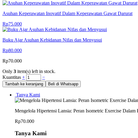
Asuhan Keperawatan Inovatif Dalam Keperawatan Gawat Darurat
Rp
75.000
Buku Ajar Asuhan Kebidanan Nifas dan Menyusui
Rp
80.000
Rp
70.000
Only
3
item(s) left in stock.
Kuantitas
+
−
Tambah ke keranjang
Beli di Whatsapp
Tanya Kami
Mengelola Hipertensi Lansia: Peran Isometric Exercise Dalam
Rp
70.000
Tanya Kami