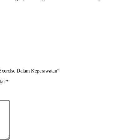
c Exercise Dalam Keperawatan”
dai
*