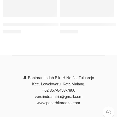
Desain DAS Pariwisata deng
Kenali Hepatitis Sebelum Kritis
Rp
75.000
Rp
75.000
Jl. Bantaran Indah Blk. H No.4a, Tulusrejo
Kec. Lowokwaru, Kota Malang.
+62 857-8493-7806
verdiindrasatria@gmail.com
www.penerbitmadza.com