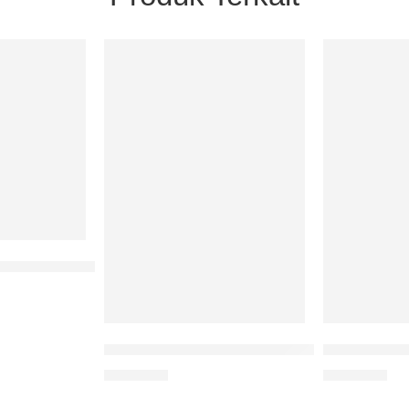
bah Dapur Menjadi Pelet Ikan
Problems Ana
Manajemen Keperawatan Pada Anak Dengan
Rp
90.000
Rp
75.000