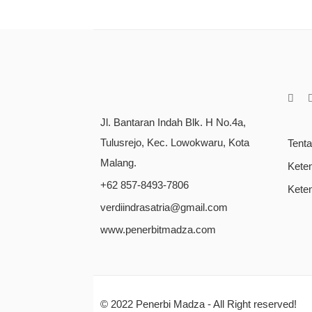
Jl. Bantaran Indah Blk. H No.4a,
Tulusrejo, Kec. Lowokwaru, Kota
Tent
Malang.
Kete
+62 857-8493-7806
Kete
verdiindrasatria@gmail.com
www.penerbitmadza.com
© 2022
Penerbi Madza
- All Right reserved!