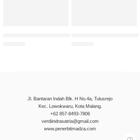
Managing Malaria in Children: Nursing Care Strategies
Peran Kegiatan Penandaan 
Rp
85.000
Rp
75.000
Jl. Bantaran Indah Blk. H No.4a, Tulusrejo
Kec. Lowokwaru, Kota Malang.
+62 857-8493-7806
verdiindrasatria@gmail.com
www.penerbitmadza.com