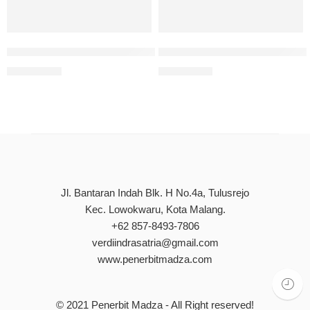
Penyakit Hirschsprung: Perspektif Pediatric Nursing
Adolescent Milestones: Navig
Rp
100.000
Rp
110.000
Jl. Bantaran Indah Blk. H No.4a, Tulusrejo
Kec. Lowokwaru, Kota Malang.
+62 857-8493-7806
verdiindrasatria@gmail.com
www.penerbitmadza.com
© 2021
Penerbit Madza
- All Right reserved!