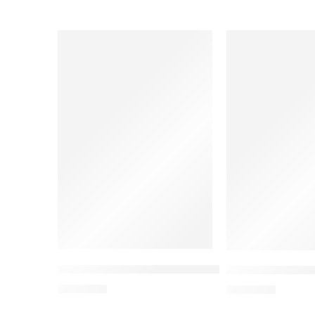
Bahan Ajar Dinamika Kelompok
Ensiklopedia Pe
Rp
75.000
Rp
90.000