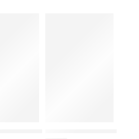
 Akuntansi Dan Manajemen
 Program Sertifikasi Tahsin Al-Qur’an Sebagai Jaminan Mu
Ilmu Pendidikan: Kajian Tujuan Pendidik