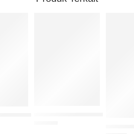
Metode Penelitian Studi Kasus Dalam Ilmu
ngetahuan Pertamaku Biota Laut
Rp
100.000
Pengelolaan