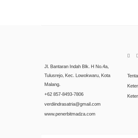
Jl. Bantaran Indah Blk. H No.4a,
Tulusrejo, Kec. Lowokwaru, Kota
Tent
Malang.
Kete
+62 857-8493-7806
Kete
verdiindrasatria@gmail.com
www.penerbitmadza.com