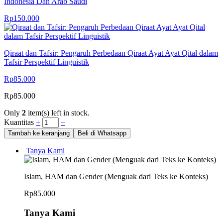
Indonesia Dan Arab Saudi
Rp
150.000
Qiraat dan Tafsir: Pengaruh Perbedaan Qiraat Ayat Ayat Qital dalam
Tafsir Perspektif Linguistik
Rp
85.000
Rp
85.000
Only
2
item(s) left in stock.
Kuantitas
+
−
Tambah ke keranjang
Beli di Whatsapp
Tanya Kami
Islam, HAM dan Gender (Menguak dari Teks ke Konteks)
Rp
85.000
Tanya Kami