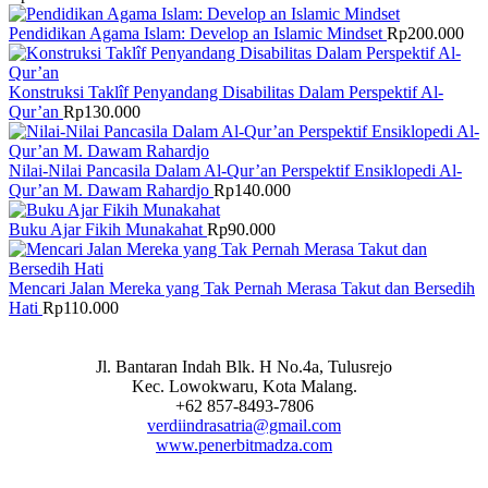
Pendidikan Agama Islam: Develop an Islamic Mindset
Rp
200.000
Konstruksi Taklîf Penyandang Disabilitas Dalam Perspektif Al-
Qur’an
Rp
130.000
Nilai-Nilai Pancasila Dalam Al-Qur’an Perspektif Ensiklopedi Al-
Qur’an M. Dawam Rahardjo
Rp
140.000
Buku Ajar Fikih Munakahat
Rp
90.000
Mencari Jalan Mereka yang Tak Pernah Merasa Takut dan Bersedih
Hati
Rp
110.000
Jl. Bantaran Indah Blk. H No.4a, Tulusrejo
Kec. Lowokwaru, Kota Malang.
+62 857-8493-7806
verdiindrasatria@gmail.com
www.penerbitmadza.com