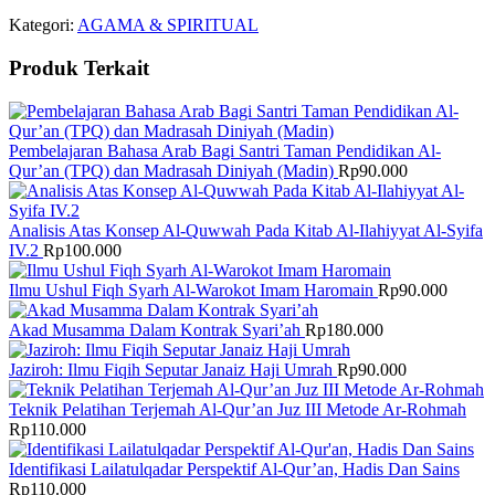
Kategori:
AGAMA & SPIRITUAL
Produk Terkait
Pembelajaran Bahasa Arab Bagi Santri Taman Pendidikan Al-
Qur’an (TPQ) dan Madrasah Diniyah (Madin)
Rp
90.000
Analisis Atas Konsep Al-Quwwah Pada Kitab Al-Ilahiyyat Al-Syifa
IV.2
Rp
100.000
Ilmu Ushul Fiqh Syarh Al-Warokot Imam Haromain
Rp
90.000
Akad Musamma Dalam Kontrak Syari’ah
Rp
180.000
Jaziroh: Ilmu Fiqih Seputar Janaiz Haji Umrah
Rp
90.000
Teknik Pelatihan Terjemah Al-Qur’an Juz III Metode Ar-Rohmah
Rp
110.000
Identifikasi Lailatulqadar Perspektif Al-Qur’an, Hadis Dan Sains
Rp
110.000