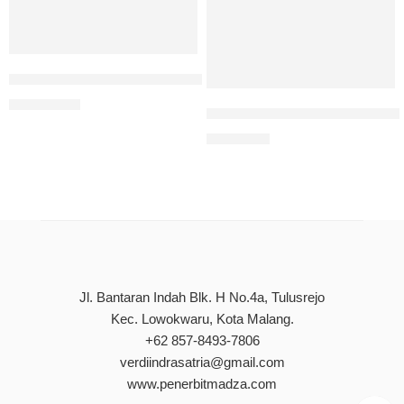
Nilai-Nilai Pancasila Dalam Al-Qur’an Perspektif Ensiklo
Rp
140.000
Solusi Al-Qur’an Dalam Meng
Rp
90.000
Jl. Bantaran Indah Blk. H No.4a, Tulusrejo
Kec. Lowokwaru, Kota Malang.
+62 857-8493-7806
verdiindrasatria@gmail.com
www.penerbitmadza.com