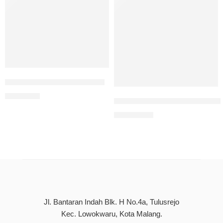
Buku Ajar Fikih Munakahat
Rp
90.000
Hadits-Hadits Tarbawi: Pendi
Rp
150.000
Jl. Bantaran Indah Blk. H No.4a, Tulusrejo
Kec. Lowokwaru, Kota Malang.