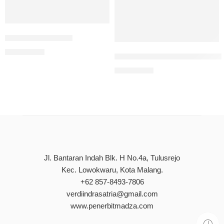
Etika Bisnis Islam
Rp
120.000
Pemikiran Relasi Gender M
Rp
110.000
Jl. Bantaran Indah Blk. H No.4a, Tulusrejo
Kec. Lowokwaru, Kota Malang.
+62 857-8493-7806
verdiindrasatria@gmail.com
www.penerbitmadza.com