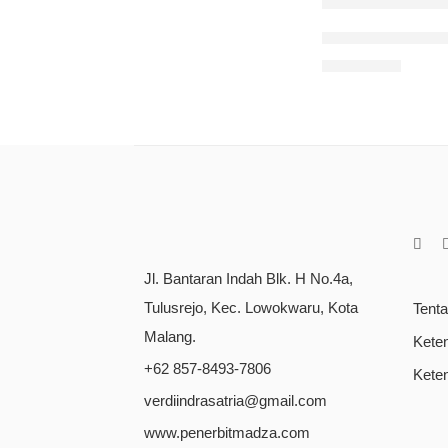
Visualisasi Wan
Rp
140.000
Jl. Bantaran Indah Blk. H No.4a,
Tulusrejo, Kec. Lowokwaru, Kota
Tent
Malang.
Kete
+62 857-8493-7806
Kete
verdiindrasatria@gmail.com
www.penerbitmadza.com