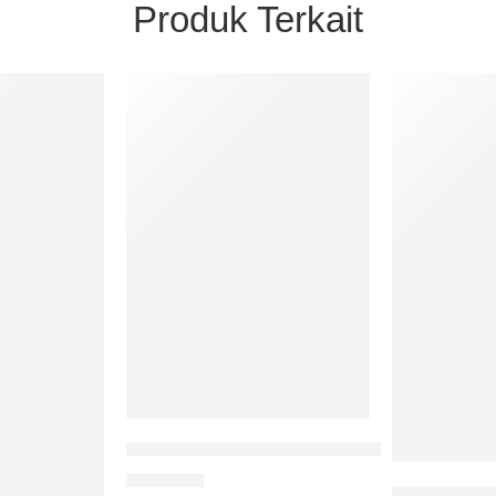
Produk Terkait
 Kerangka Maqashid Syariah : Studi Teoritik Dan Praktik
Bimbingan Konseling Pendekatan Agama Is
Rp
90.000
Akad Musam