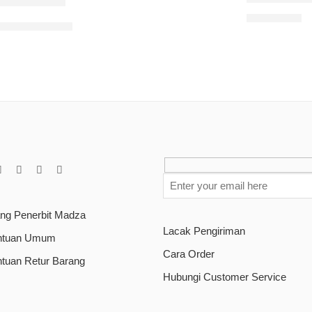
Rp
180.000
ita dalam Al-Qur’an: Penerapan Pendekatan Interpretasi Te
ang Penerbit Madza
Lacak Pengiriman
ntuan Umum
Cara Order
ntuan Retur Barang
Hubungi Customer Service