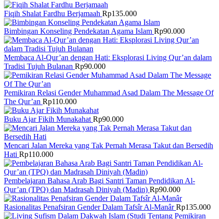
Fiqih Shalat Fardhu Berjamaah
Rp
135.000
Bimbingan Konseling Pendekatan Agama Islam
Rp
90.000
Membaca Al-Qur’an dengan Hati: Eksplorasi Living Qur’an dalam
Tradisi Tujuh Bulanan
Rp
90.000
Pemikiran Relasi Gender Muhammad Asad Dalam The Message Of
The Qur’an
Rp
110.000
Buku Ajar Fikih Munakahat
Rp
90.000
Mencari Jalan Mereka yang Tak Pernah Merasa Takut dan Bersedih
Hati
Rp
110.000
Pembelajaran Bahasa Arab Bagi Santri Taman Pendidikan Al-
Qur’an (TPQ) dan Madrasah Diniyah (Madin)
Rp
90.000
Rasionalitas Penafsiran Gender Dalam Tafsîr Al-Manâr
Rp
135.000