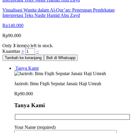
Visualisasi Wanita dalam Al-Qur’an: Penerapan Pendekatan
Interpretasi Teks Nashr Hamid Abu Zayd
Rp
140.000
Rp
90.000
Only
3
item(s) left in stock.
Kuantitas
+
−
Tambah ke keranjang
Beli di Whatsapp
Tanya Kami
Jaziroh: Ilmu Fiqih Seputar Janaiz Haji Umrah
Rp
90.000
Tanya Kami
Your Name (required)