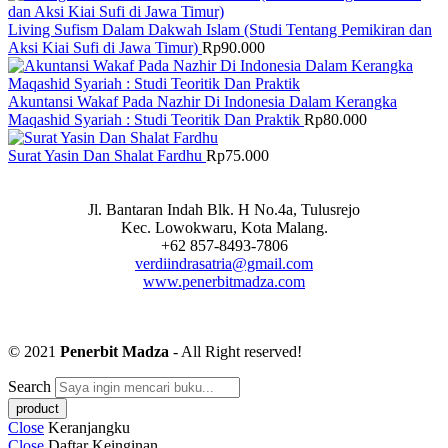
Living Sufism Dalam Dakwah Islam (Studi Tentang Pemikiran dan
Aksi Kiai Sufi di Jawa Timur)
Rp
90.000
Akuntansi Wakaf Pada Nazhir Di Indonesia Dalam Kerangka
Maqashid Syariah : Studi Teoritik Dan Praktik
Rp
80.000
Surat Yasin Dan Shalat Fardhu
Rp
75.000
Jl. Bantaran Indah Blk. H No.4a, Tulusrejo
Kec. Lowokwaru, Kota Malang.
+62 857-8493-7806
verdiindrasatria@gmail.com
www.penerbitmadza.com
© 2021
Penerbit Madza
- All Right reserved!
Search
Close
Keranjangku
Close
Daftar Keinginan