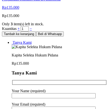
Rp
135.000
Rp
135.000
Only
3
item(s) left in stock.
Kuantitas
+
−
Tambah ke keranjang
Beli di Whatsapp
Tanya Kami
Kapita Selekta Hukum Pidana
Rp
135.000
Tanya Kami
Your Name (required)
Your Email (required)