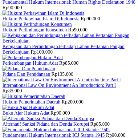
Fundamental Hukum Internasional: Human Rights Declaration 1948
Rp
90.000
Hukum Perkawinan Islam Di Indonesia
Rp
90.000
Hukum Perlindungan Konsumen
Rp
90.000
Kebijakan dan Perlindungan terhadap Lahan Pertanian Pangan
Berkelanjutan
Rp
100.000
Perkembangan Hukum Adat
Rp
85.000
Pidana Dan Pemidanaan
Rp
135.000
International Law On Environment An Introduction: Part I
Rp
85.000
Hukum Pemerintahan Daerah
Rp
200.000
Buku Ajar Hukum Adat
Rp
90.000
Alternatif Sanksi Pidana dan Denda Korupsi
Rp
85.000
Fundamental Hukum Internasional: ICJ Statute 1945
Rp
90.000