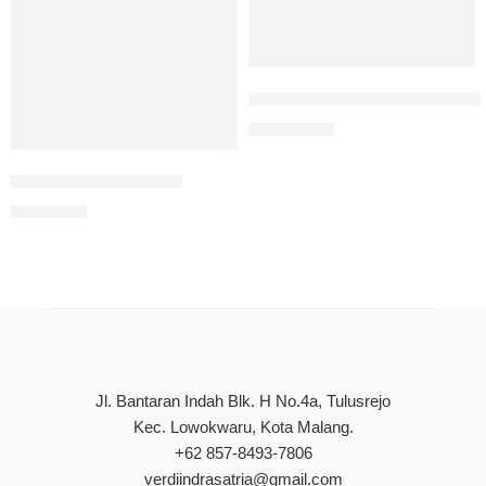
Nilai-Nilai Pancasila Dalam 
Rp
140.000
Pengertian Pancasila
Rp
80.000
Jl. Bantaran Indah Blk. H No.4a, Tulusrejo
Kec. Lowokwaru, Kota Malang.
+62 857-8493-7806
verdiindrasatria@gmail.com