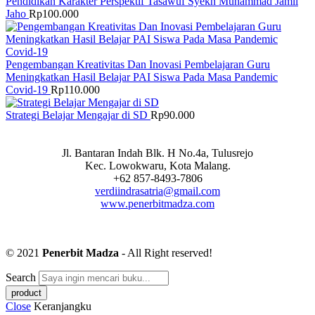
Pendidikan Karakter Perspektif Tasawuf Syekh Muhammad Jamil
Jaho
Rp
100.000
Pengembangan Kreativitas Dan Inovasi Pembelajaran Guru
Meningkatkan Hasil Belajar PAI Siswa Pada Masa Pandemic
Covid-19
Rp
110.000
Strategi Belajar Mengajar di SD
Rp
90.000
Jl. Bantaran Indah Blk. H No.4a, Tulusrejo
Kec. Lowokwaru, Kota Malang.
+62 857-8493-7806
verdiindrasatria@gmail.com
www.penerbitmadza.com
© 2021
Penerbit Madza
- All Right reserved!
Search
Close
Keranjangku