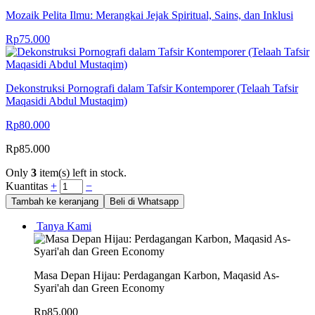
Mozaik Pelita Ilmu: Merangkai Jejak Spiritual, Sains, dan Inklusi
Rp
75.000
Dekonstruksi Pornografi dalam Tafsir Kontemporer (Telaah Tafsir
Maqasidi Abdul Mustaqim)
Rp
80.000
Rp
85.000
Only
3
item(s) left in stock.
Kuantitas
+
−
Tambah ke keranjang
Beli di Whatsapp
Tanya Kami
Masa Depan Hijau: Perdagangan Karbon, Maqasid As-
Syari'ah dan Green Economy
Rp
85.000