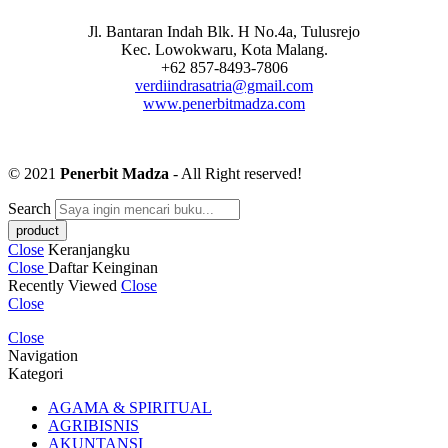
Jl. Bantaran Indah Blk. H No.4a, Tulusrejo
Kec. Lowokwaru, Kota Malang.
+62 857-8493-7806
verdiindrasatria@gmail.com
www.penerbitmadza.com
© 2021
Penerbit Madza
- All Right reserved!
Search
Close
Keranjangku
Close
Daftar Keinginan
Recently Viewed
Close
Close
Close
Navigation
Kategori
AGAMA & SPIRITUAL
AGRIBISNIS
AKUNTANSI