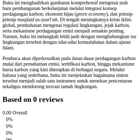
Buku ini menghadirkan gambaran komprehensif mengenai arah
baru pembangunan berkelanjutan melalui integrasi konsep
perdagangan karbon, ekonomi hijau (
green economy
), dan prinsip-
prinsip
maqāṣid as-syarī‘ah
. Di tengah meningkatnya krisis iklim
global, pembahasan mengenai regulasi lingkungan, jejak karbon,
serta mekanisme perdagangan emisi menjadi semakin penting.
Namun, buku ini melangkah lebih jauh dengan menghubungkan isu
lingkungan tersebut dengan nilai-nilai kemaslahatan dalam ajaran
Islam.
Pembaca akan diperkenalkan pada dasar-dasar perdagangan karbon
mulai dari pemahaman emisi, sertifikasi karbon, hingga mekanisme
bursa karbon yang kini diterapkan di berbagai negara. Melalui
bahasa yang sederhana, buku ini menjelaskan bagaimana sistem
tersebut menjadi salah satu instrumen untuk menekan pencemaran
sekaligus mendorong inovasi ramah lingkungan.
Based on 0 reviews
0.00
Overall
0%
0%
0%
0%