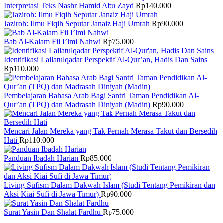
Interpretasi Teks Nashr Hamid Abu Zayd
Rp
140.000
Jaziroh: Ilmu Fiqih Seputar Janaiz Haji Umrah
Rp
90.000
Bab Al-Kalam Fii I’lmi Nahwi
Rp
75.000
Identifikasi Lailatulqadar Perspektif Al-Qur’an, Hadis Dan Sains
Rp
110.000
Pembelajaran Bahasa Arab Bagi Santri Taman Pendidikan Al-
Qur’an (TPQ) dan Madrasah Diniyah (Madin)
Rp
90.000
Mencari Jalan Mereka yang Tak Pernah Merasa Takut dan Bersedih
Hati
Rp
110.000
Panduan Ibadah Harian
Rp
85.000
Living Sufism Dalam Dakwah Islam (Studi Tentang Pemikiran dan
Aksi Kiai Sufi di Jawa Timur)
Rp
90.000
Surat Yasin Dan Shalat Fardhu
Rp
75.000