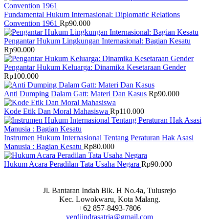
Fundamental Hukum Internasional: Diplomatic Relations
Convention 1961
Rp
90.000
Pengantar Hukum Lingkungan Internasional: Bagian Kesatu
Rp
90.000
Pengantar Hukum Keluarga: Dinamika Kesetaraan Gender
Rp
100.000
Anti Dumping Dalam Gatt: Materi Dan Kasus
Rp
90.000
Kode Etik Dan Moral Mahasiswa
Rp
110.000
Instrumen Hukum Internasional Tentang Peraturan Hak Asasi
Manusia : Bagian Kesatu
Rp
80.000
Hukum Acara Peradilan Tata Usaha Negara
Rp
90.000
Jl. Bantaran Indah Blk. H No.4a, Tulusrejo
Kec. Lowokwaru, Kota Malang.
+62 857-8493-7806
verdiindrasatria@gmail.com