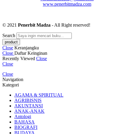
www.penerbitmadza.com
© 2021
Penerbit Madza
- All Right reserved!
Search
Close
Keranjangku
Close
Daftar Keinginan
Recently Viewed
Close
Close
Close
Navigation
Kategori
AGAMA & SPIRITUAL
AGRIBISNIS
AKUNTANSI
ANAK-ANAK
Antologi
BAHASA
BIOGRAFI
BUDAYA