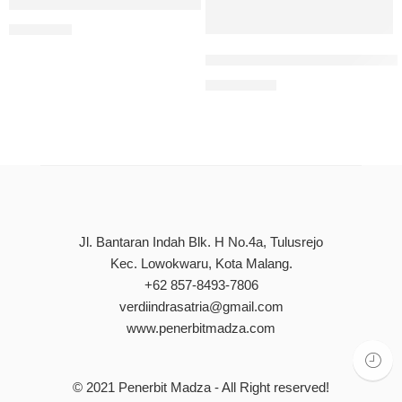
Metodologi Penelitian Karya Ilmiah: Realistis, Empiris Dan
Rp
85.000
Kumpulan Analisis Jurnal: Pr
Rp
250.000
Jl. Bantaran Indah Blk. H No.4a, Tulusrejo
Kec. Lowokwaru, Kota Malang.
+62 857-8493-7806
verdiindrasatria@gmail.com
www.penerbitmadza.com
© 2021
Penerbit Madza
- All Right reserved!