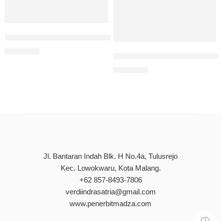
Memprediksi Bayi Lahir Asfiksia Menggunakan Algoritma 
Rp
85.000
Managing Malaria in Children
Rp
85.000
Jl. Bantaran Indah Blk. H No.4a, Tulusrejo
Kec. Lowokwaru, Kota Malang.
+62 857-8493-7806
verdiindrasatria@gmail.com
www.penerbitmadza.com