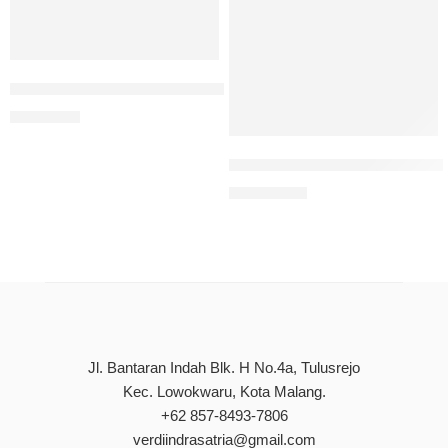
Sinkronisasi Estrus Pada Ternak
Rp
90.000
Managing Hypertension: Tool
Rp
110.000
Jl. Bantaran Indah Blk. H No.4a, Tulusrejo
Kec. Lowokwaru, Kota Malang.
+62 857-8493-7806
verdiindrasatria@gmail.com