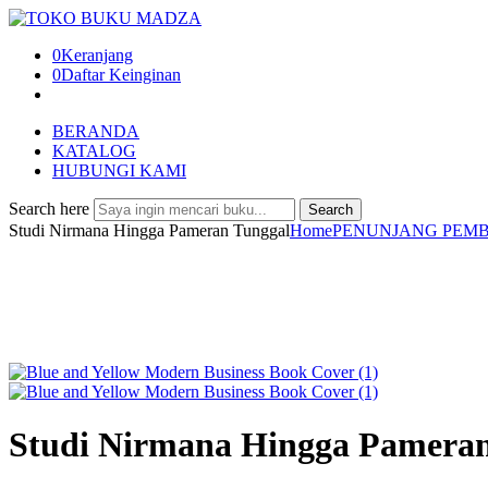
0
Keranjang
0
Daftar Keinginan
BERANDA
KATALOG
HUBUNGI KAMI
Search here
Search
Studi Nirmana Hingga Pameran Tunggal
Home
PENUNJANG PEM
Studi Nirmana Hingga Pameran