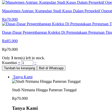
Manajemen Antrian: Kumpulan Studi Kasus Dalam Perspektif Operat
Rp
70.000
Dasar-Dasar Pengembangan Koleksi Di Perpustakaan Perguruan Tin
Rp
85.000
Rp
70.000
Only
3
item(s) left in stock.
Kuantitas
+
−
Tambah ke keranjang
Beli di Whatsapp
Tanya Kami
Studi Nirmana Hingga Pameran Tunggal
Rp
70.000
Tanya Kami