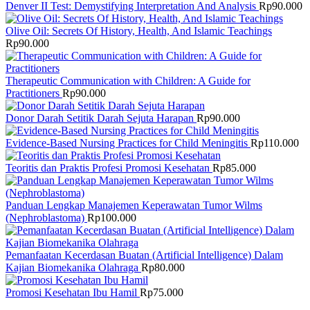
Denver II Test: Demystifying Interpretation And Analysis
Rp
90.000
Olive Oil: Secrets Of History, Health, And Islamic Teachings
Rp
90.000
Therapeutic Communication with Children: A Guide for
Practitioners
Rp
90.000
Donor Darah Setitik Darah Sejuta Harapan
Rp
90.000
Evidence-Based Nursing Practices for Child Meningitis
Rp
110.000
Teoritis dan Praktis Profesi Promosi Kesehatan
Rp
85.000
Panduan Lengkap Manajemen Keperawatan Tumor Wilms
(Nephroblastoma)
Rp
100.000
Pemanfaatan Kecerdasan Buatan (Artificial Intelligence) Dalam
Kajian Biomekanika Olahraga
Rp
80.000
Promosi Kesehatan Ibu Hamil
Rp
75.000