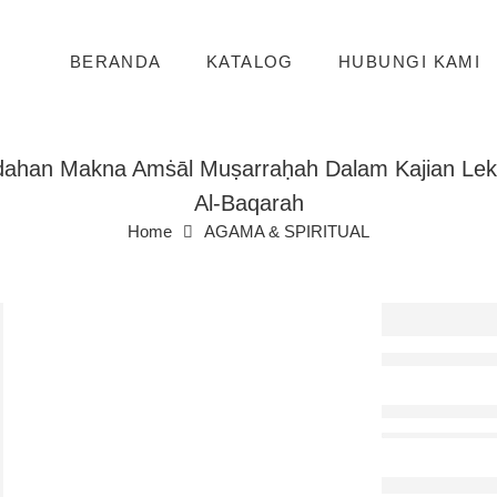
BERANDA
KATALOG
HUBUNGI KAMI
ahan Makna Amṡāl Muṣarraḥah Dalam Kajian Leksik
Al-Baqarah
Home
AGAMA & SPIRITUAL