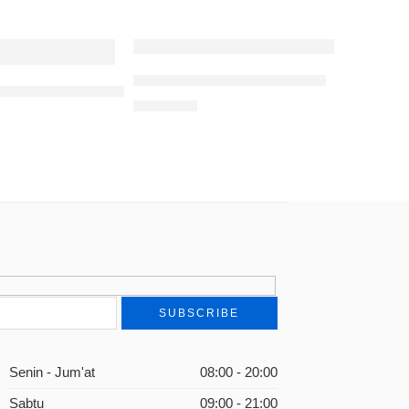
Bab Al-Kalam Fii I’lmi Nahwi
s Penafsiran Gender Dalam Tafsîr Al-Manâr
Rp
75.000
Senin - Jum'at
08:00 - 20:00
Sabtu
09:00 - 21:00