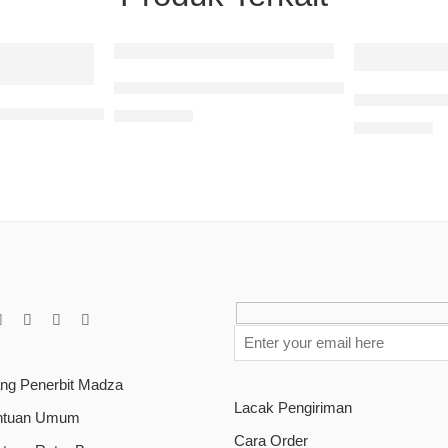
Fiqih Shalat Fardhu Berjamaah
Rasionalita
nsep Al-Quwwah Pada Kitab Al-Ilahiyyat Al-Syifa IV.2
Rp
135.000
Rp
135.000
ang Penerbit Madza
Lacak Pengiriman
ntuan Umum
Cara Order