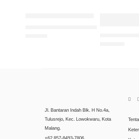
Surat Yasin Dan Shalat Fardhu
Analisis Atas Ko
Rp
75.000
Rp
100.000
Jl. Bantaran Indah Blk. H No.4a,
Tulusrejo, Kec. Lowokwaru, Kota
Tent
Malang.
Kete
+62 857-8493-7806