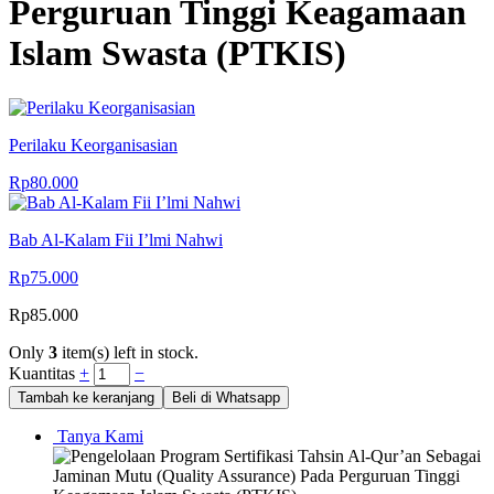
Perguruan Tinggi Keagamaan
Islam Swasta (PTKIS)
Perilaku Keorganisasian
Rp
80.000
Bab Al-Kalam Fii I’lmi Nahwi
Rp
75.000
Rp
85.000
Only
3
item(s) left in stock.
Kuantitas
+
−
Tambah ke keranjang
Beli di Whatsapp
Tanya Kami