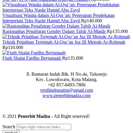
Visualisasi Wanita dalam Al-Qur’an: Penerapan Pendekatan
Interpretasi Teks Nashr Hamid Abu Zayd
Rp
140.000
Rasionalitas Penafsiran Gender Dalam Tafsîr Al-Manâr
Rp
135.000
Teknik Pelatihan Terjemah Al-Qur’an Juz III Metode Ar-Rohmah
Rp
110.000
Fiqih Shalat Fardhu Berjamaah
Rp
135.000
Jl. Bantaran Indah Blk. H No.4a, Tulusrejo
Kec. Lowokwaru, Kota Malang.
+62 857-8493-7806
verdiindrasatria@gmail.com
www.penerbitmadza.com
© 2021
Penerbit Madza
- All Right reserved!
Search