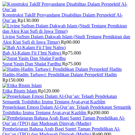
Konstruksi Taklîf Penyandang Disabilitas Dalam Perspektif Al-
Qur’an
Rp
130.000
Living Sufism Dalam Dakwah Islam (Studi Tentang Pemikiran dan
Aksi Kiai Sufi di Jawa Timur)
Rp
90.000
Bab Al-Kalam Fii I’lmi Nahwi
Rp
75.000
Surat Yasin Dan Shalat Fardhu
Rp
75.000
Hadits-Hadits Tarbawi: Pendidikan Dalam Perspektif Hadits
Rp
150.000
Etika Bisnis Islam
Rp
120.000
Pengelolaan Emosi Dalam Al-Qur’an: Telaah Pendekatan Semantik
Toshihiko Izutsu Tentang Ayat-ayat Kazhîm
Rp
200.000
Pembelajaran Bahasa Arab Bagi Santri Taman Pendidikan Al-
Qur’an (TPQ) dan Madrasah Diniyah (Madin)
Rp
90.000