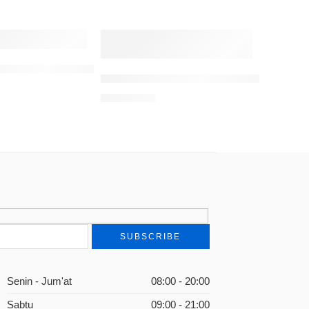
r Al-Manâr
ahârah Warga Muhammadiyah
Analisis Atas Konsep Al-Quwwah Pada Kit
Rp
100.000
Senin - Jum'at
08:00 - 20:00
Sabtu
09:00 - 21:00