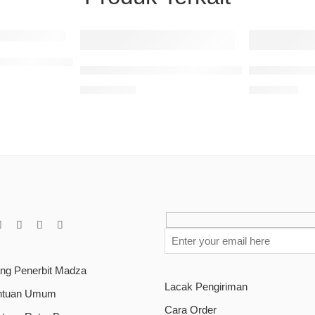
rdhu Berjamaah
Rasionalitas Penafsiran Gender Dalam Tafsî
Panduan Th
Rp
135.000
Rp
90.000
ang Penerbit Madza
Lacak Pengiriman
ntuan Umum
Cara Order