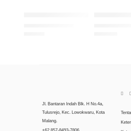
Khutbah Penyejuk Hati
Fiqih Shalat Fa
Rp
80.000
Rp
135.000
Jl. Bantaran Indah Blk. H No.4a,
Tulusrejo, Kec. Lowokwaru, Kota
Tent
Malang.
Kete
+62 857-8493-7806