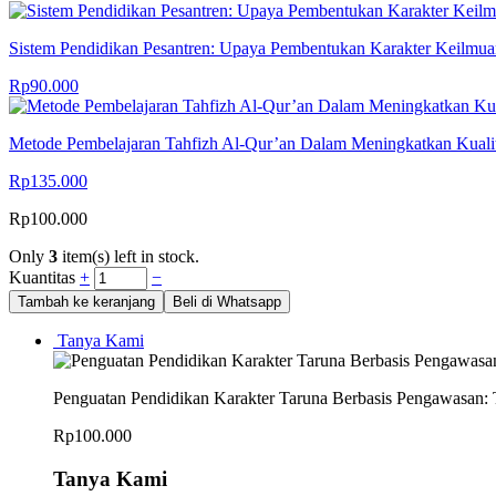
Sistem Pendidikan Pesantren: Upaya Pembentukan Karakter Keilmu
Rp
90.000
Metode Pembelajaran Tahfizh Al-Qur’an Dalam Meningkatkan Kualita
Rp
135.000
Rp
100.000
Only
3
item(s) left in stock.
Kuantitas
+
−
Tambah ke keranjang
Beli di Whatsapp
Tanya Kami
Penguatan Pendidikan Karakter Taruna Berbasis Pengawasan: 
Rp
100.000
Tanya Kami