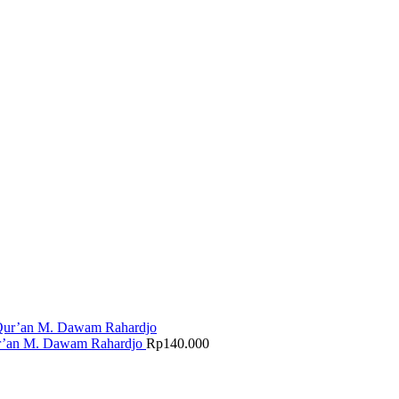
Qur’an M. Dawam Rahardjo
Rp
140.000