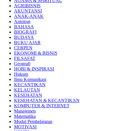
AGAMA & SPIRITUAL
AGRIBISNIS
AKUNTANSI
ANAK-ANAK
Antologi
BAHASA
BIOGRAFI
BUDAYA
BUKU AJAR
CERPEN
EKONOMI & BISNIS
FILSAFAT
Geografi
HOBI & INSPIRASI
Hukum
Ilmu Komunikasi
KECANTIKAN
KELAUTAN
KESEHATAN
KESEHATAN & KECANTIKAN
KOMPUTER & INTERNET
Manajemen
Matematika
Modul Pembelajaran
MOTIVASI