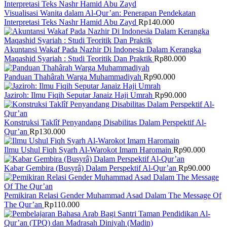
Visualisasi Wanita dalam Al-Qur’an: Penerapan Pendekatan
Interpretasi Teks Nashr Hamid Abu Zayd
Rp
140.000
Akuntansi Wakaf Pada Nazhir Di Indonesia Dalam Kerangka
Maqashid Syariah : Studi Teoritik Dan Praktik
Rp
80.000
Panduan Thahârah Warga Muhammadiyah
Rp
90.000
Jaziroh: Ilmu Fiqih Seputar Janaiz Haji Umrah
Rp
90.000
Konstruksi Taklîf Penyandang Disabilitas Dalam Perspektif Al-
Qur’an
Rp
130.000
Ilmu Ushul Fiqh Syarh Al-Warokot Imam Haromain
Rp
90.000
Kabar Gembira (Busyrâ) Dalam Perspektif Al-Qur’an
Rp
90.000
Pemikiran Relasi Gender Muhammad Asad Dalam The Message Of
The Qur’an
Rp
110.000