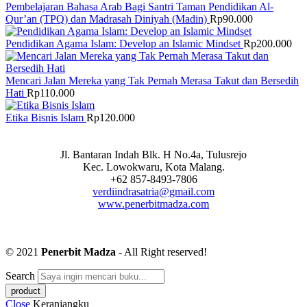
Pembelajaran Bahasa Arab Bagi Santri Taman Pendidikan Al-
Qur’an (TPQ) dan Madrasah Diniyah (Madin)
Rp
90.000
Pendidikan Agama Islam: Develop an Islamic Mindset
Rp
200.000
Mencari Jalan Mereka yang Tak Pernah Merasa Takut dan Bersedih
Hati
Rp
110.000
Etika Bisnis Islam
Rp
120.000
Jl. Bantaran Indah Blk. H No.4a, Tulusrejo
Kec. Lowokwaru, Kota Malang.
+62 857-8493-7806
verdiindrasatria@gmail.com
www.penerbitmadza.com
© 2021
Penerbit Madza
- All Right reserved!
Search
Close
Keranjangku