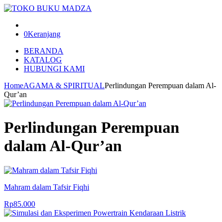
0
Keranjang
BERANDA
KATALOG
HUBUNGI KAMI
Home
AGAMA & SPIRITUAL
Perlindungan Perempuan dalam Al-
Qur’an
Perlindungan Perempuan
dalam Al-Qur’an
Mahram dalam Tafsir Fiqhi
Rp
85.000