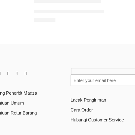
Play Therapy: The Art of the Relationship
Rp
95.000
ang Penerbit Madza
Lacak Pengiriman
ntuan Umum
Cara Order
ntuan Retur Barang
Hubungi Customer Service