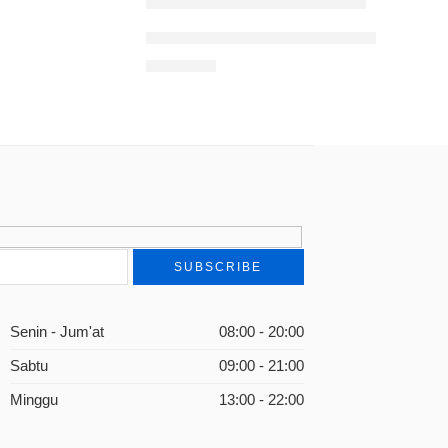
Buku Pintar Gizi Ibu Hamil agar Anak S
Rp
90.000
Senin - Jum'at
08:00 - 20:00
Sabtu
09:00 - 21:00
Minggu
13:00 - 22:00