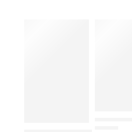
Panduan Lengka
Rp
100.000
Olive Oil: Secrets Of History, Health, And Islam