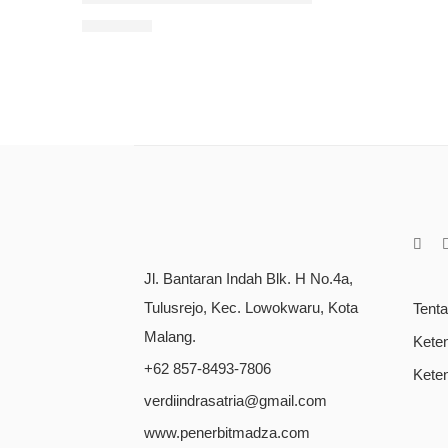
Rp
90.000
Jl. Bantaran Indah Blk. H No.4a,
Tulusrejo, Kec. Lowokwaru, Kota
Tent
Malang.
Kete
+62 857-8493-7806
Kete
verdiindrasatria@gmail.com
www.penerbitmadza.com