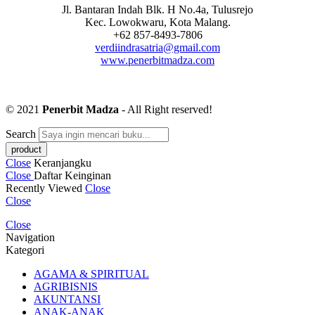
Jl. Bantaran Indah Blk. H No.4a, Tulusrejo
Kec. Lowokwaru, Kota Malang.
+62 857-8493-7806
verdiindrasatria@gmail.com
www.penerbitmadza.com
© 2021
Penerbit Madza
- All Right reserved!
Search
Close
Keranjangku
Close
Daftar Keinginan
Recently Viewed
Close
Close
Close
Navigation
Kategori
AGAMA & SPIRITUAL
AGRIBISNIS
AKUNTANSI
ANAK-ANAK