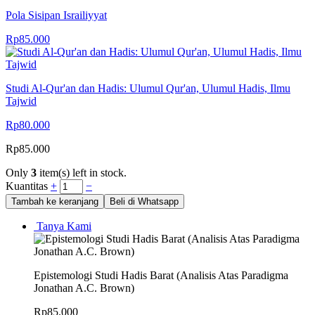
Pola Sisipan Israiliyyat
Rp
85.000
Studi Al-Qur'an dan Hadis: Ulumul Qur'an, Ulumul Hadis, Ilmu
Tajwid
Rp
80.000
Rp
85.000
Only
3
item(s) left in stock.
Kuantitas
+
−
Tambah ke keranjang
Beli di Whatsapp
Tanya Kami
Epistemologi Studi Hadis Barat (Analisis Atas Paradigma
Jonathan A.C. Brown)
Rp
85.000