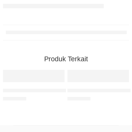
Produk Terkait
Pendidikan Karakter Perspektif Tasawuf Syekh Muhammad
Urgensi Pendidikan Karakte
Rp
100.000
Rp
110.000