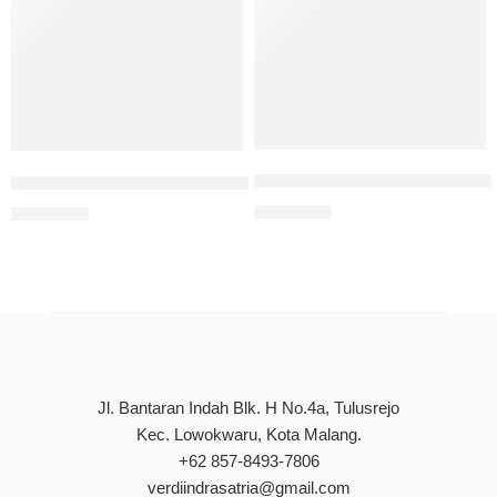
Living Sufism Dalam Dakwah I
Panduan Thahârah Warga Muhammadiyah
Rp
90.000
Rp
90.000
Jl. Bantaran Indah Blk. H No.4a, Tulusrejo
Kec. Lowokwaru, Kota Malang.
+62 857-8493-7806
verdiindrasatria@gmail.com