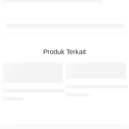
Produk Terkait
Membangun Guru Berkualitas
Pengaruh Project Based Learning Pembuatan Lampu Energi 
Rp
120.000
Rp
90.000