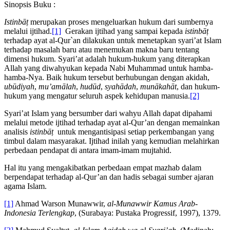
Sinopsis Buku :
Istinbāṭ
merupakan proses mengeluarkan hukum dari sumbernya
melalui ijtihad.
[1]
Gerakan ijtihad yang sampai kepada
istinbāṭ
terhadap ayat al-Qur`an dilakukan untuk menetapkan syari’at Islam
terhadap masalah baru atau menemukan makna baru tentang
dimensi hukum. Syari’at adalah hukum-hukum yang diterapkan
Allah yang diwahyukan kepada Nabi Muhammad untuk hamba-
hamba-Nya. Baik hukum tersebut berhubungan dengan akidah,
ubūdiyah
,
mu’amālah
,
hudūd
,
syahādah
,
munākahāt
, dan hukum-
hukum yang mengatur seluruh aspek kehidupan manusia.
[2]
Syari’at Islam yang bersumber dari wahyu Allah dapat dipahami
melalui metode ijtihad terhadap ayat al-Qur’an dengan memainkan
analisis
istinbāṭ
untuk mengantisipasi setiap perkembangan yang
timbul dalam masyarakat. Ijtihad inilah yang kemudian melahirkan
perbedaan pendapat di antara imam-imam mujtahid.
Hal itu yang mengakibatkan perbedaan empat mazhab dalam
berpendapat terhadap al-Qur’an dan hadis sebagai sumber ajaran
agama Islam.
[1]
Ahmad Warson Munawwir,
al-Munawwir Kamus Arab-
Indonesia Terlengkap
, (Surabaya: Pustaka Progressif, 1997), 1379.