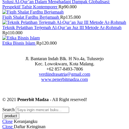
Solusi Al-Qur’an Dalam Menghadapi Dampak Globalisasi:
Perspektif Tafsir Kontemporer
Rp
90.000
Fiqih Shalat Fardhu Berjamaah
Rp
135.000
Teknik Pelatihan Terjemah Al-Qur’an Juz III Metode Ar-Rohmah
Rp
110.000
Etika Bisnis Islam
Rp
120.000
Jl. Bantaran Indah Blk. H No.4a, Tulusrejo
Kec. Lowokwaru, Kota Malang.
+62 857-8493-7806
verdiindrasatria@gmail.com
www.penerbitmadza.com
© 2021
Penerbit Madza
- All Right reserved!
Search
Close
Keranjangku
Close
Daftar Keinginan