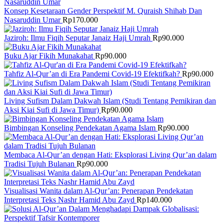
Konsep Kesetaraan Gender Perspektif M. Quraish Shihab Dan
Nasaruddin Umar
Rp
170.000
Jaziroh: Ilmu Fiqih Seputar Janaiz Haji Umrah
Rp
90.000
Buku Ajar Fikih Munakahat
Rp
90.000
Tahfiz Al-Qur’an di Era Pandemi Covid-19 Efektifkah?
Rp
90.000
Living Sufism Dalam Dakwah Islam (Studi Tentang Pemikiran dan
Aksi Kiai Sufi di Jawa Timur)
Rp
90.000
Bimbingan Konseling Pendekatan Agama Islam
Rp
90.000
Membaca Al-Qur’an dengan Hati: Eksplorasi Living Qur’an dalam
Tradisi Tujuh Bulanan
Rp
90.000
Visualisasi Wanita dalam Al-Qur’an: Penerapan Pendekatan
Interpretasi Teks Nashr Hamid Abu Zayd
Rp
140.000