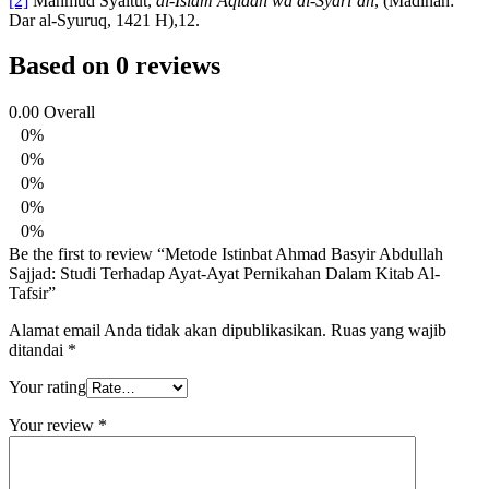
[2]
Mahmud Syaltut,
al-Islam Aqidah wa al-Syari’ah
, (Madinah:
Dar al-Syuruq, 1421 H),12.
Based on 0 reviews
0.00
Overall
0%
0%
0%
0%
0%
Be the first to review “Metode Istinbat Ahmad Basyir Abdullah
Sajjad: Studi Terhadap Ayat-Ayat Pernikahan Dalam Kitab Al-
Tafsir”
Alamat email Anda tidak akan dipublikasikan.
Ruas yang wajib
ditandai
*
Your rating
Your review
*