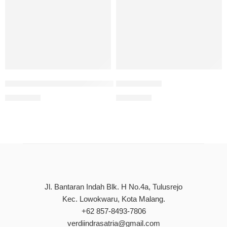
Inovasi Kurikulum Merdeka: Teori, Praktik Dan Evaluasi
Studi Kasus
Rp
90.000
Rp
90.000
Jl. Bantaran Indah Blk. H No.4a, Tulusrejo
Kec. Lowokwaru, Kota Malang.
+62 857-8493-7806
verdiindrasatria@gmail.com