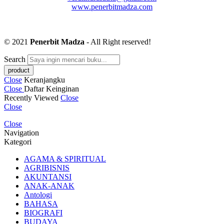
www.penerbitmadza.com
© 2021
Penerbit Madza
- All Right reserved!
Search
Close
Keranjangku
Close
Daftar Keinginan
Recently Viewed
Close
Close
Close
Navigation
Kategori
AGAMA & SPIRITUAL
AGRIBISNIS
AKUNTANSI
ANAK-ANAK
Antologi
BAHASA
BIOGRAFI
BUDAYA