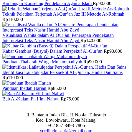
Bimbingan Konseling Pendekatan Agama Islam
Rp
90.000
Teknik Pelatihan Terjemah Al-Qur’an Juz III Metode Ar-Rohmah
Rp
110.000
Visualisasi Wanita dalam Al-Qur’an: Penerapan Pendekatan
Interpretasi Teks Nashr Hamid Abu Zayd
Rp
140.000
Kabar Gembira (Busyrâ) Dalam Perspektif Al-Qur’an
Rp
90.000
Panduan Thahârah Warga Muhammadiyah
Rp
90.000
Identifikasi Lailatulqadar Perspektif Al-Qur’an, Hadis Dan Sains
Rp
110.000
Panduan Ibadah Harian
Rp
85.000
Bab Al-Kalam Fii I’lmi Nahwi
Rp
75.000
Jl. Bantaran Indah Blk. H No.4a, Tulusrejo
Kec. Lowokwaru, Kota Malang.
+62 857-8493-7806
verdiindrasatria@gmail.com