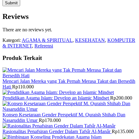
Reviews
There are no reviews yet.
Kategori:
AGAMA & SPIRITUAL
,
KESEHATAN
,
KOMPUTER
& INTERNET
,
Referensi
Produk Terkait
Mencari Jalan Mereka yang Tak Pernah Merasa Takut dan Bersedih
Hati
Rp
110.000
Pendidikan Agama Islam: Develop an Islamic Mindset
Rp
200.000
Konsep Kesetaraan Gender Perspektif M. Quraish Shihab Dan
Nasaruddin Umar
Rp
170.000
Rasionalitas Penafsiran Gender Dalam Tafsîr Al-Manâr
Rp
135.000