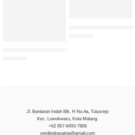
Pengelolaan Emosi Dalam Al-
Rp
200.000
Visualisasi Wanita dalam Al-Qur’an: Penerapan Pendekata
Rp
140.000
Jl. Bantaran Indah Blk. H No.4a, Tulusrejo
Kec. Lowokwaru, Kota Malang.
+62 857-8493-7806
verdiindrasatria@gmail.com