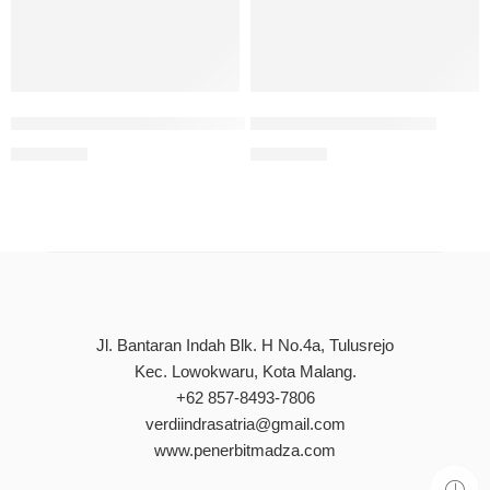
Kabar Gembira (Busyrâ) Dalam Perspektif Al-Qur’an
Khutbah Penyejuk Hati
Rp
90.000
Rp
80.000
Jl. Bantaran Indah Blk. H No.4a, Tulusrejo
Kec. Lowokwaru, Kota Malang.
+62 857-8493-7806
verdiindrasatria@gmail.com
www.penerbitmadza.com