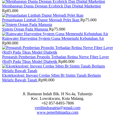
Membangun Dunia Dengan Ecobrick Dan Digital Marketing
Rp
85.000
Pemanfaatan Limbah Dapur Menjadi Pelet Ikan
Rp
75.000
Sistem Organ Pada Manusia
Rp
75.000
Rainwater Harvesting System Guna Memenuhi Kebutuhan Air
Rp
90.000
Pengaruh Pemberian Propolis Terhadap Retina Nerve Fiber Layer
(Rnfl) Pada Tikus Model Diabetik
Rp
80.000
Ekoteknologi: Inovasi Cerdas Stbm Bt Sistim Tanah Berlapis
Melafu Bawah Tanah
Rp
90.000
Jl. Bantaran Indah Blk. H No.4a, Tulusrejo
Kec. Lowokwaru, Kota Malang.
+62 857-8493-7806
verdiindrasatria@gmail.com
www.penerbitmadza.com