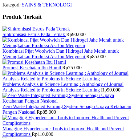
Kategori:
SAINS & TEKNOLOGI
Produk Terkait
Sinkronisasi Estrus Pada Ternak
Rp
90.000
Kombinasi Pijat Woolwich Dan Hidrogel Jahe Merah untuk
Meningkatkan Produksi Asi Ibu Menyusui
Rp
85.000
Promosi Kesehatan Ibu Hamil
Rp
75.000
Problems Analysis in Science Learning : Anthology of Journal
Analysis Related to Problems in Science Learning
Rp
90.000
Zero Waste Integrated Farming System Sebagai Upaya Ketahanan
Pangan Nasional
Rp
85.000
Managing Hypertension: Tools to Improve Health and Prevent
Complications
Rp
110.000