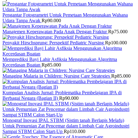
Pengantar Fotogrametri Untuk Pemetaan Menggunakan Wahana
Udara Tanpa Awak
Rp
90.000
Manajemen Keperawatan Pada Anak Dengan Fraktur
Rp
75.000
Penyakit Hirschsprung: Perspektif Pediatric Nursing
Rp
100.000
Memprediksi Bayi Lahir Asfiksia Menggunakan Algoritma
Kecerdasan Buatan
Rp
85.000
Managing Malaria in Children: Nursing Care Strategies
Rp
85.000
Kumpulan Analisis Jurnal: Problematika Pembelajaran IPA di
Berbagai Negara (Bagian II)
Rp
90.000
Monograf Inovasi IPAL STBM (Sistim tanah Berlapis Melafu)
Untuk Pemurnian Zat Pencemar dalam Limbah Cair Agroindustri
Sampai STBM Calon Start-Up
Rp
110.000