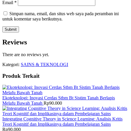
Email
*
Simpan nama, email, dan situs web saya pada peramban ini
untuk komentar saya berikutnya.
Reviews
There are no reviews yet.
Kategori:
SAINS & TEKNOLOGI
Produk Terkait
Ekoteknologi: Inovasi Cerdas Stbm Bt Sistim Tanah Berlapis
Melafu Bawah Tanah
Rp
90.000
Integrating Cognitive Theory in Science Learning: Analisis Kritis
Teori Kognitif dan Implikasinya dalam Pembelajaran Sains
Rp
90.000