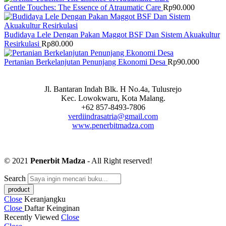
Gentle Touches: The Essence of Atraumatic Care
Rp
90.000
Budidaya Lele Dengan Pakan Maggot BSF Dan Sistem Akuakultur
Resirkulasi
Rp
80.000
Pertanian Berkelanjutan Penunjang Ekonomi Desa
Rp
90.000
Jl. Bantaran Indah Blk. H No.4a, Tulusrejo
Kec. Lowokwaru, Kota Malang.
+62 857-8493-7806
verdiindrasatria@gmail.com
www.penerbitmadza.com
© 2021
Penerbit Madza
- All Right reserved!
Search
Close
Keranjangku
Close
Daftar Keinginan
Recently Viewed
Close