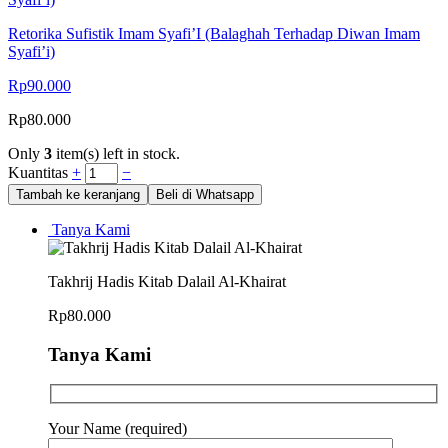
Retorika Sufistik Imam Syafi’I (Balaghah Terhadap Diwan Imam
Syafi’i)
Rp
90.000
Rp
80.000
Only
3
item(s) left in stock.
Kuantitas
+
−
Tambah ke keranjang
Beli di Whatsapp
Tanya Kami
Takhrij Hadis Kitab Dalail Al-Khairat
Rp
80.000
Tanya Kami
Your Name (required)