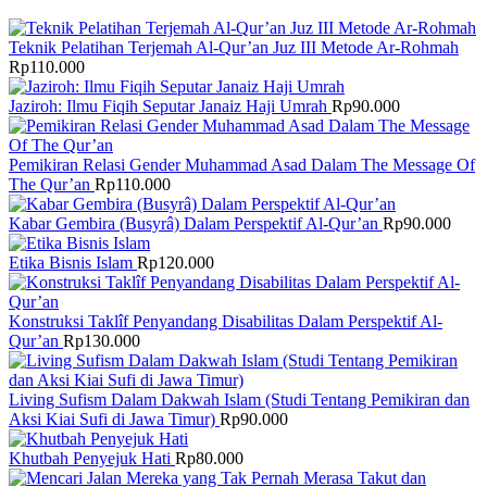
Teknik Pelatihan Terjemah Al-Qur’an Juz III Metode Ar-Rohmah
Rp
110.000
Jaziroh: Ilmu Fiqih Seputar Janaiz Haji Umrah
Rp
90.000
Pemikiran Relasi Gender Muhammad Asad Dalam The Message Of
The Qur’an
Rp
110.000
Kabar Gembira (Busyrâ) Dalam Perspektif Al-Qur’an
Rp
90.000
Etika Bisnis Islam
Rp
120.000
Konstruksi Taklîf Penyandang Disabilitas Dalam Perspektif Al-
Qur’an
Rp
130.000
Living Sufism Dalam Dakwah Islam (Studi Tentang Pemikiran dan
Aksi Kiai Sufi di Jawa Timur)
Rp
90.000
Khutbah Penyejuk Hati
Rp
80.000