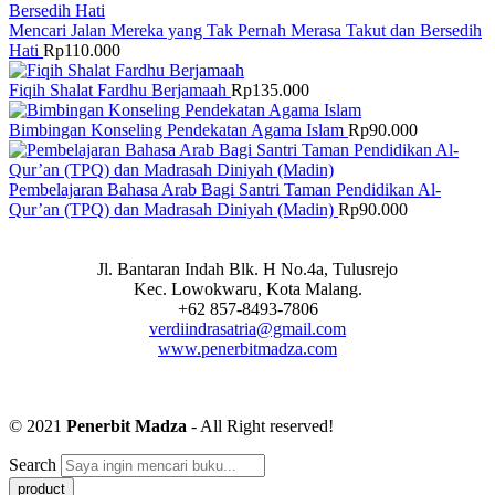
Mencari Jalan Mereka yang Tak Pernah Merasa Takut dan Bersedih
Hati
Rp
110.000
Fiqih Shalat Fardhu Berjamaah
Rp
135.000
Bimbingan Konseling Pendekatan Agama Islam
Rp
90.000
Pembelajaran Bahasa Arab Bagi Santri Taman Pendidikan Al-
Qur’an (TPQ) dan Madrasah Diniyah (Madin)
Rp
90.000
Jl. Bantaran Indah Blk. H No.4a, Tulusrejo
Kec. Lowokwaru, Kota Malang.
+62 857-8493-7806
verdiindrasatria@gmail.com
www.penerbitmadza.com
© 2021
Penerbit Madza
- All Right reserved!
Search