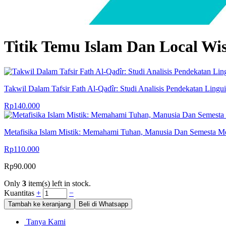
Titik Temu Islam Dan Local Wi
Takwil Dalam Tafsir Fath Al-Qadîr: Studi Analisis Pendekatan Lingui
Rp
140.000
Metafisika Islam Mistik: Memahami Tuhan, Manusia Dan Semesta M
Rp
110.000
Rp
90.000
Only
3
item(s) left in stock.
Kuantitas
+
−
Tambah ke keranjang
Beli di Whatsapp
Tanya Kami